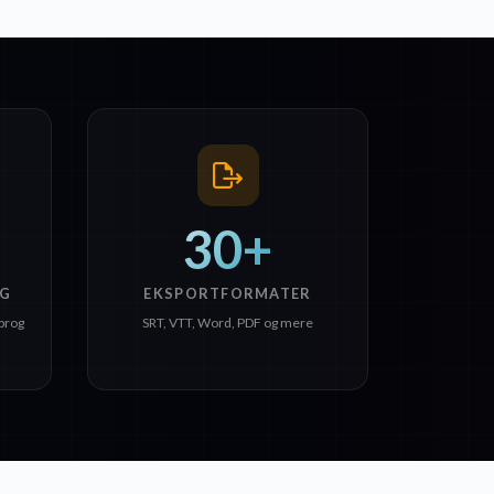
30+
G
EKSPORTFORMATER
sprog
SRT, VTT, Word, PDF og mere