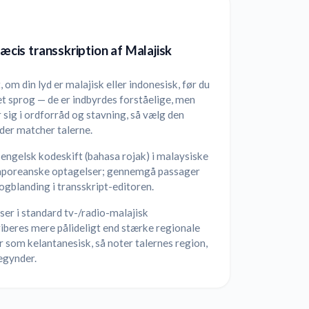
ræcis transskription af Malajisk
 om din lyd er malajisk eller indonesisk, før du
t sprog — de er indbyrdes forståelige, men
r sig i ordforråd og stavning, så vælg den
 der matcher talerne.
engelsk kodeskift (bahasa rojak) i malaysiske
aporeanske optagelser; gennemgå passager
gblanding i transskript-editoren.
er i standard tv-/radio-malajisk
iberes mere pålideligt end stærke regionale
r som kelantanesisk, så noter talernes region,
egynder.