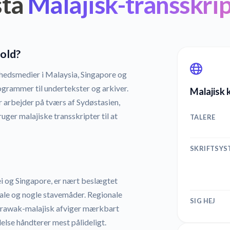
stå
Malajisk-transskrip
old?
hedsmedier i Malaysia, Singapore og
ogrammer til undertekster og arkiver.
Malajisk 
arbejder på tværs af Sydøstasien,
er malajiske transskripter til at
TALERE
SKRIFTSYS
ei og Singapore, er nært beslægtet
tale og nogle stavemåder. Regionale
SIG HEJ
sarawak-malajisk afviger mærkbart
else håndterer mest pålideligt.