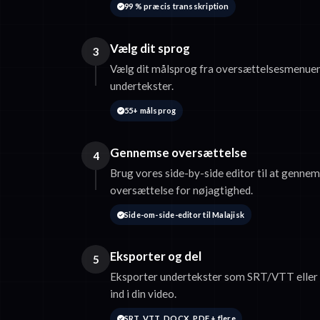
99 % præcis transskription
Vælg dit sprog
3
Vælg dit målsprog fra oversættelsesmenuen
undertekster.
55+ målsprog
Gennemse oversættelse
4
Brug vores side-by-side editor til at gennem
oversættelse for nøjagtighed.
Side-om-side-editor til Malajisk
Eksporter og del
5
Eksporter undertekster som SRT/VTT eller 
ind i din video.
SRT, VTT, DOCX, PDF + flere