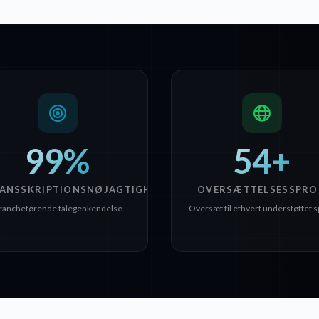
99%
54+
ANSSKRIPTIONSNØJAGTIGHED
OVERSÆTTELSESSPRO
rancheførende talegenkendelse
Oversæt til ethvert understøttet 