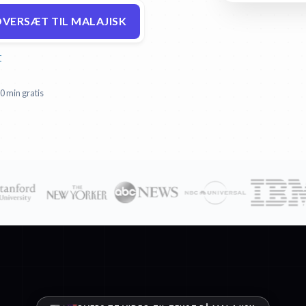
VERSÆT TIL MALAJISK
r
0 min gratis