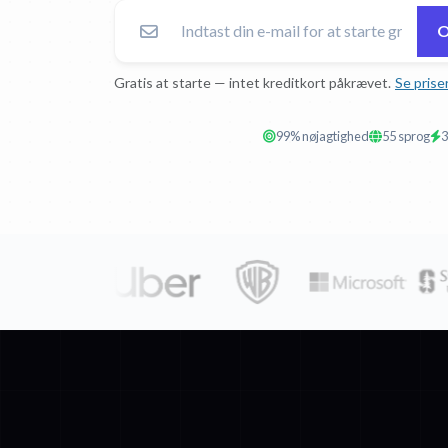
O
Gratis at starte — intet kreditkort påkrævet.
Se prise
99% nøjagtighed
55 sprog
3