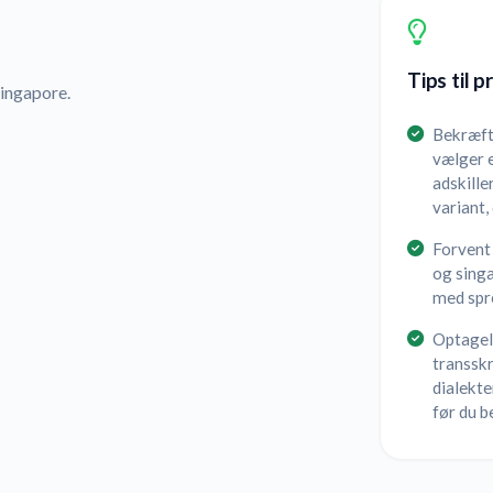
Tips til p
Singapore.
Bekræft,
vælger e
adskille
variant,
Forvent 
og sing
med spro
Optagels
transskr
dialekte
før du b