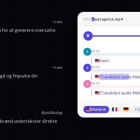
optagelse.mp4
~1 min
 for at generere oversatte
00:03
1
Helo!
00:19
~5 min
2
gå og finpudse din
Transkripsi audio Me
00:41
3
Transkripsi audio Me
Malajisk
+5
Øjeblikkeligt
brænd undertekster direkte