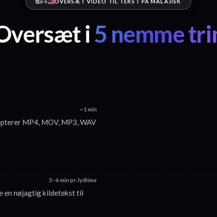
OVERSÆT VIDEO TIL TEKST PÅ MALAJISK
Oversæt i
5 nemme tri
~1 min
 accepterer MP4, MOV, MP3, WAV
5–6 min pr. lydtime
 en nøjagtig kildetekst til