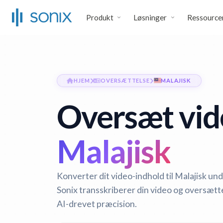
Produkt
Løsninger
Ressource
HJEM
OVERSÆTTELSE
MALAJISK
Oversæt vide
Malajisk
Konverter dit video-indhold til Malajisk un
Sonix transskriberer din video og oversætte
AI-drevet præcision.