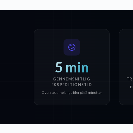
5 min
GENNEMSNITLIG
TR
EKSPEDITIONSTID
B
Oversæt timelange filer på få minutter