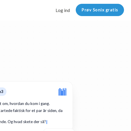
Prøv Sonix gratis
Log ind
p3
dt om, hvordan du kom i gang.
artede faktisk for et par år siden, da
de. Og hvad skete der så?