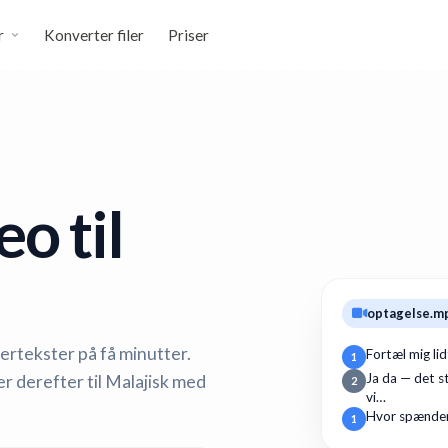
r
Konverter filer
Priser
o til
optagelse.m
dertekster på få minutter.
Fortæl mig li
1
r derefter til Malajisk med
Ja da — det st
2
vi…
Hvor spænden
1