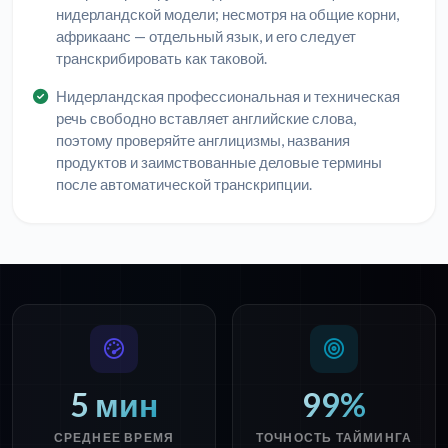
нидерландской модели; несмотря на общие корни,
африкаанс — отдельный язык, и его следует
транскрибировать как таковой.
Нидерландская профессиональная и техническая
речь свободно вставляет английские слова,
поэтому проверяйте англицизмы, названия
продуктов и заимствованные деловые термины
после автоматической транскрипции.
5 мин
99%
СРЕДНЕЕ ВРЕМЯ
ТОЧНОСТЬ ТАЙМИНГА