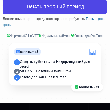
НАЧАТЬ ПРОБНЫЙ ПЕРИОД
Бесплатный старт — кредитная карта не требуется.
Посмотреть
цены
Форматы SRT и VTT
Идеальный тайминг
Готово для YouTube
запись.mp3
Создать
субтитры на Нидерландский
для
1
этого?
SRT и VTT
с точным таймингом.
2
Готово для
YouTube и Vimeo
.
1
Точность 99%