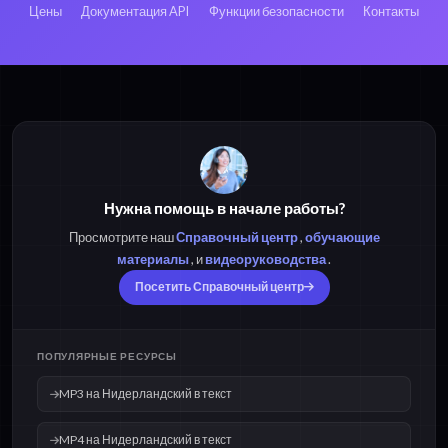
Цены
Документация API
Функции безопасности
Контакты
Нужна помощь в начале работы?
Просмотрите наш
Справочный центр
,
обучающие
материалы
, и
видеоруководства
.
Посетить Справочный центр
ПОПУЛЯРНЫЕ РЕСУРСЫ
MP3 на Нидерландский в текст
MP4 на Нидерландский в текст