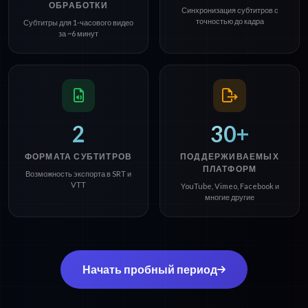
ОБРАБОТКИ
Синхронизация субтитров с
точностью до кадра
Субтитры для 1-часового видео
за ~6 минут
2
30+
ФОРМАТА СУБТИТРОВ
ПОДДЕРЖИВАЕМЫХ
ПЛАТФОРМ
Возможность экспорта в SRT и
VTT
YouTube, Vimeo, Facebook и
многие другие
Начать пробный период