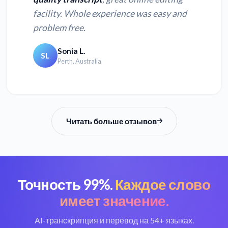
facility. Whole experience was easy and
problem free.
Sonia L.
SL
Perth, Australia
Читать больше отзывов
Точность 99%.
Каждое слово
имеет значение.
AI-транскрипция и перевод на 54+ языках.