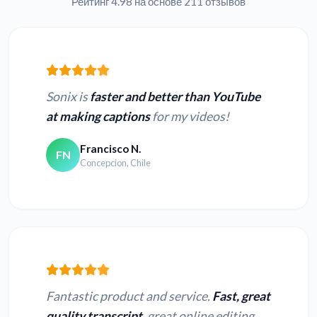
Рейтинг 4.98 на основе 211 отзывов
Sonix is
faster and better than YouTube
at making captions
for my videos!
Francisco N.
FN
Concepcion, Chile
Fantastic product and service.
Fast, great
quality transcript
, great online editing