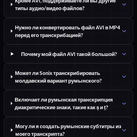
Кроме AVI, поддерживаете ли вы другие
типы аудио/видео файлов?
Нужно ли конвертировать файл AVI в MP4
перед его транскрибацией?
Почему мой файл AVI такой большой?
Может ли Sonix транскрибировать
молдавский вариант румынского?
Включает ли румынская транскрипция
диакритические знаки, такие как ș и ț?
Могу ли я создать румынские субтитры из
моего транскрипта?