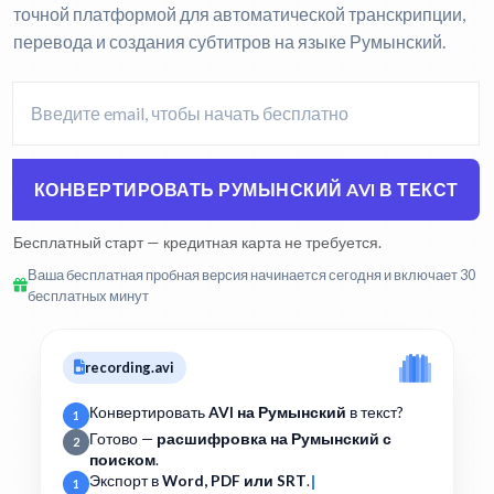
точной платформой для автоматической транскрипции,
перевода и создания субтитров на языке Румынский.
КОНВЕРТИРОВАТЬ РУМЫНСКИЙ AVI В ТЕКСТ
Бесплатный старт — кредитная карта не требуется.
Ваша бесплатная пробная версия начинается сегодня и включает 30
бесплатных минут
recording.avi
Конвертировать
AVI на Румынский
в текст?
1
Готово —
расшифровка на Румынский с
2
поиском
.
Экспорт в
Word, PDF или SRT
.
1