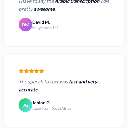
I have to say the
Arabic transcription
was
pretty
awesome
.
David M.
DM
Marylebone, UK
The speech to text was
fast and very
accurate.
Janine G.
JG
Cape Town, South Africa