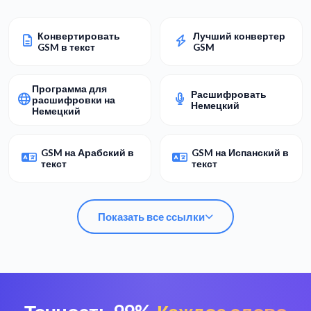
Конвертировать
Лучший конвертер
GSM в текст
GSM
Программа для
Расшифровать
расшифровки на
Немецкий
Немецкий
GSM на Арабский в
GSM на Испанский в
текст
текст
Показать все ссылки
Конвертировать
Лучший конвертер