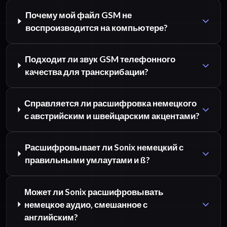
Почему мой файл GSM не
воспроизводится на компьютере?
Подходит ли звук GSM телефонного
качества для транскрибации?
Справляется ли расшифровка немецкого
с австрийским и швейцарским акцентами?
Расшифровывает ли Sonix немецкий с
правильными умлаутами и ß?
Может ли Sonix расшифровывать
немецкое аудио, смешанное с
английским?