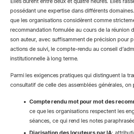
Elles durent entre deux et quatre heures. Elles rass
possédant une expertise dans différents domaines. 
que les organisations considèrent comme stricteme
recommandation formulée au cours de la réunion do
son auteur, avec suffisamment de précision pour 
actions de suivi, le compte-rendu au conseil d’admin
institutionnelle à long terme.
Parmi les exigences pratiques qui distinguent la tr
consultatif de celle des assemblées générales, on p
Compte rendu mot pour mot des reco
ce que les organisations respectent les en
séances, ce qui rend les notes paraphrasée
Diarisation des locuteurs par IA
: attribu