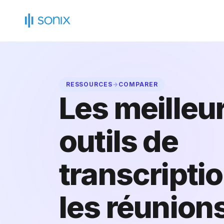
Skip
to
content
RESSOURCES
→
COMPARER
Les meilleu
outils de
transcripti
les réunion