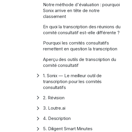
Notre méthode d'évaluation : pourquoi
Sonix arrive en tête de notre
classement
En quoi la transcription des réunions du
comité consultatif est-elle différente ?
Pourquoi les comités consultatifs
remettent en question la transcription
Aperçu des outils de transcription du
comité consultatif
1. Sonix — Le meilleur outil de
Afficher/masquer
la
transcription pour les comités
sous-
consultatifs
section
2. Révision
Afficher/masquer
la
sous-
3. Loutre.ai
Afficher/masquer
section
la
sous-
4. Description
Afficher/masquer
section
la
sous-
5. Diligent Smart Minutes
Afficher/masquer
section