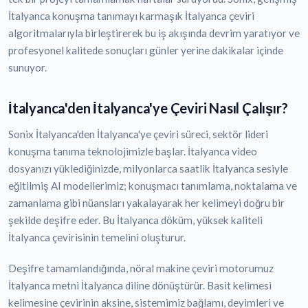
İtalyanca konuşma tanımayı karmaşık İtalyanca çeviri
algoritmalarıyla birleştirerek bu iş akışında devrim yaratıyor ve
profesyonel kalitede sonuçları günler yerine dakikalar içinde
sunuyor.
İtalyanca'den İtalyanca'ye Çeviri Nasıl Çalışır?
Sonix İtalyanca'den İtalyanca'ye çeviri süreci, sektör lideri
konuşma tanıma teknolojimizle başlar. İtalyanca video
dosyanızı yüklediğinizde, milyonlarca saatlik İtalyanca sesiyle
eğitilmiş AI modellerimiz; konuşmacı tanımlama, noktalama ve
zamanlama gibi nüansları yakalayarak her kelimeyi doğru bir
şekilde deşifre eder. Bu İtalyanca döküm, yüksek kaliteli
İtalyanca çevirisinin temelini oluşturur.
Deşifre tamamlandığında, nöral makine çeviri motorumuz
İtalyanca metni İtalyanca diline dönüştürür. Basit kelimesi
kelimesine çevirinin aksine, sistemimiz bağlamı, deyimleri ve