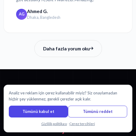
Ahmed G.
AG
Dhaka, Bangledesh
Daha fazla yorum oku
Analiz ve reklam için çerez kullanabilir miyiz? Siz onaylamadan
BAŞLAYIN
hiçbir şey yüklenmez, gerekli çerezler açık kalır.
İtalyanca içeriğini şuna çevirmeye
Tümünü kabul et
Tümünü reddet
hazır mısınız:
Bizimle sohbet edin
Gizlilik politikası
·
Çerez tercihleri
İtalyanca?