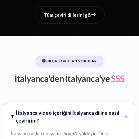
Tüm çeviri dillerini gör
SIKÇA SORULAN SORULAR
İtalyanca'den İtalyanca'ye
SSS
İtalyanca video içeriğini İtalyanca diline nasıl
çeviririm?
İtalyanca video dosyanızı Sonix'e yükleyin. Önce