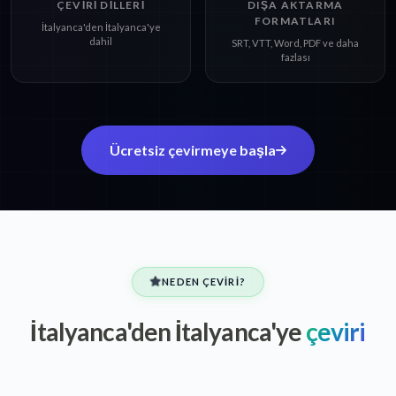
ÇEVIRI DILLERI
DIŞA AKTARMA
FORMATLARI
İtalyanca'den İtalyanca'ye
dahil
SRT, VTT, Word, PDF ve daha
fazlası
Ücretsiz çevirmeye başla
NEDEN ÇEVIRI?
İtalyanca'den İtalyanca'ye
çeviri