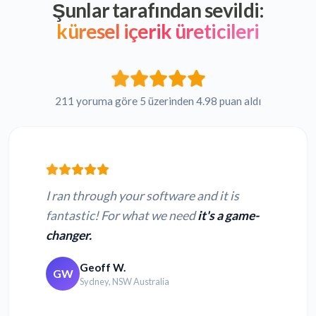
Şunlar tarafından sevildi:
küresel içerik üreticileri
211 yoruma göre 5 üzerinden 4.98 puan aldı
I ran through your software and it is
fantastic! For what we need
it's a game-
changer.
Geoff W.
GW
Sydney, NSW Australia