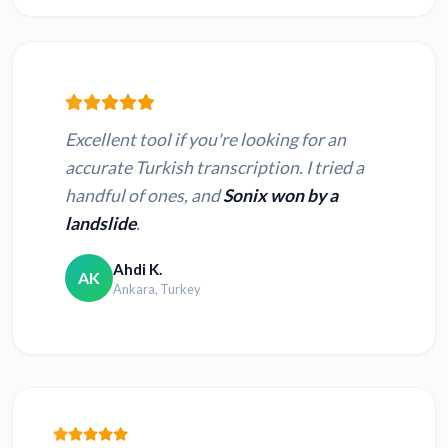
Excellent tool if you're looking for an
accurate Turkish transcription. I tried a
handful of ones, and
Sonix won by a
landslide
.
Ahdi K.
AK
Ankara, Turkey