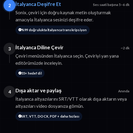
İtalyanca Deşifre Et
2
Ses saati başına 5–6 dk
Sonix, çeviri için doğru kaynak metin oluşturmak
amacıyla İtalyanca sesinizi deşifre eder.
%99 doğrulukta İtalyanca transkripsiyon
İtalyanca Diline Çevir
3
~2 dk
Çeviri menüsünden İtalyanca seçin. Çeviriyi yan yana
editörümüzde inceleyin.
55+ hedef dil
Dışa aktar ve paylaş
4
Anında
İtalyanca altyazılarını SRT/VTT olarak dışa aktarın veya
altyazıları video dosyanıza gömün.
SRT, VTT, DOCX, PDF + daha fazlası