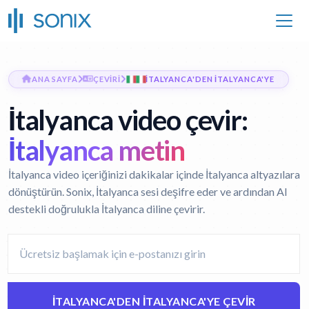
ANA SAYFA
ÇEVIRI
İTALYANCA'DEN İTALYANCA'YE
İtalyanca video çevir:
İtalyanca metin
İtalyanca video içeriğinizi dakikalar içinde İtalyanca altyazılara
dönüştürün. Sonix, İtalyanca sesi deşifre eder ve ardından AI
destekli doğrulukla İtalyanca diline çevirir.
İTALYANCA'DEN İTALYANCA'YE ÇEVIR