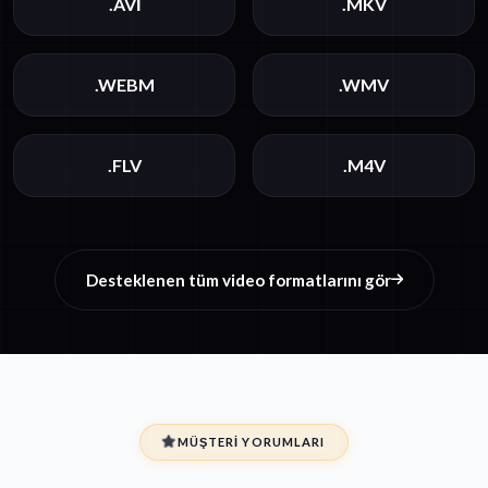
.AVI
.MKV
.WEBM
.WMV
.FLV
.M4V
Desteklenen tüm video formatlarını gör
MÜŞTERI YORUMLARI