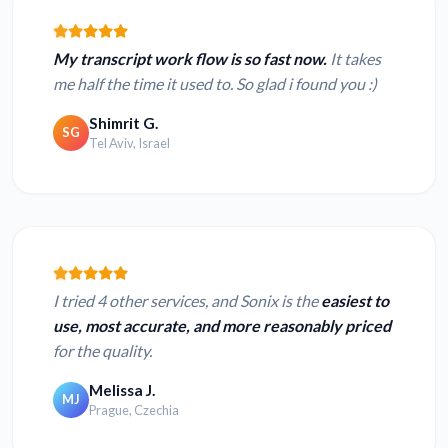
My transcript work flow is so fast now.
It takes
me half the time it used to. So glad i found you :)
Shimrit G.
SG
Tel Aviv, Israel
I tried 4 other services, and Sonix is the
easiest to
use, most accurate, and more reasonably priced
for the quality.
Melissa J.
MJ
Prague, Czechia