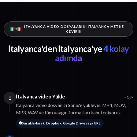
İTALYANCA VIDEO DOSYALARINI İTALYANCA METNE
ÇEVIRIN
İtalyanca'den İtalyanca'ye
4 kolay
adımda
İtalyanca video Yükle
1
~1 dk
İtalyanca video dosyanızı Sonix'e yükleyin. MP4, MOV,
MP3, WAV ve tüm yaygın formatları kabul ediyoruz.
Sürükle-bırak, Dropbox, Google Drive veya URL