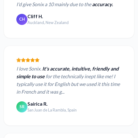
I'd give Sonix a 10 mainly due to the
accuracy.
Cliff H.
CH
Auckland, New Zealand
I love Sonix.
It's accurate, intuitive, friendly and
simple to use
for the technically inept like me! I
typically use it for English but we used it this time
in French and it was g...
Sairica R.
SR
San Juan de La Rambla, Spain