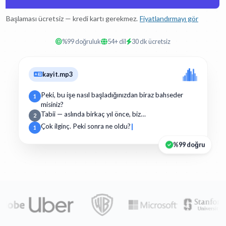
Başlaması ücretsiz — kredi kartı gerekmez.
Fiyatlandırmayı gör
%99 doğruluk
54+ dil
30 dk ücretsiz
kayit.mp3
Peki, bu işe nasıl başladığınızdan biraz bahseder
1
misiniz?
Tabii — aslında birkaç yıl önce, biz…
2
Çok ilginç. Peki sonra ne oldu?
1
%99 doğru