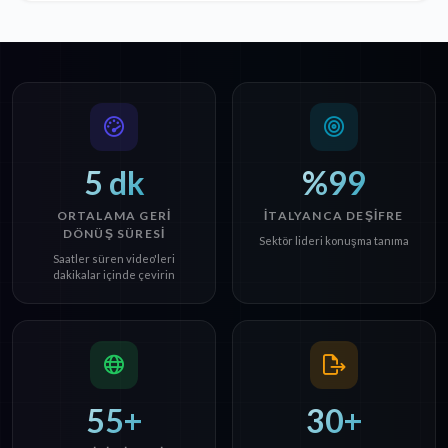
5 dk
%99
ORTALAMA GERI
İTALYANCA DEŞIFRE
DÖNÜŞ SÜRESI
Sektör lideri konuşma tanıma
Saatler süren video'leri
dakikalar içinde çevirin
55+
30+