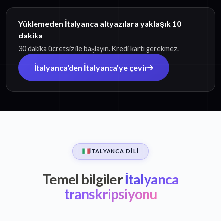
Yüklemeden İtalyanca altyazılara yaklaşık 10
dakika
30 dakika ücretsiz ile başlayın. Kredi kartı gerekmez.
İtalyanca'den İtalyanca'ye çevir
İTALYANCA DILI
Temel bilgiler
İtalyanca
transkripsiyonu