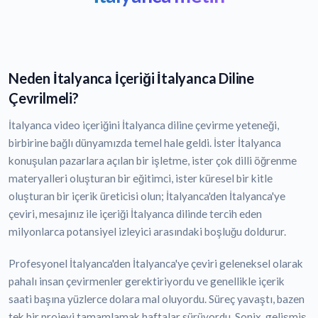
Neden İtalyanca İçeriği İtalyanca Diline
Çevrilmeli?
İtalyanca video içeriğini İtalyanca diline çevirme yeteneği,
birbirine bağlı dünyamızda temel hale geldi. İster İtalyanca
konuşulan pazarlara açılan bir işletme, ister çok dilli öğrenme
materyalleri oluşturan bir eğitimci, ister küresel bir kitle
oluşturan bir içerik üreticisi olun; İtalyanca'den İtalyanca'ye
çeviri, mesajınız ile içeriği İtalyanca dilinde tercih eden
milyonlarca potansiyel izleyici arasındaki boşluğu doldurur.
Profesyonel İtalyanca'den İtalyanca'ye çeviri geleneksel olarak
pahalı insan çevirmenler gerektiriyordu ve genellikle içerik
saati başına yüzlerce dolara mal oluyordu. Süreç yavaştı, bazen
tek bir projeyi tamamlamak haftalar sürüyordu. Sonix, gelişmiş