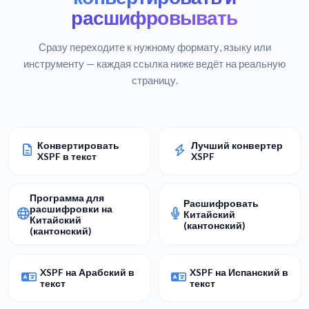
расшифровывать
Сразу переходите к нужному формату, языку или
инструменту — каждая ссылка ниже ведёт на реальную
страницу.
Конвертировать
Лучший конвертер
XSPF в текст
XSPF
Программа для
Расшифровать
расшифровки на
Китайский
Китайский
(кантонский)
(кантонский)
XSPF на Арабский в
XSPF на Испанский в
текст
текст