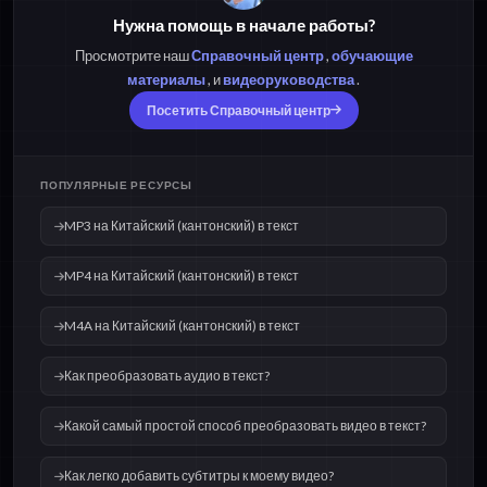
M4A на Китайский
OPUS на Китайский
Нужна помощь в начале работы?
(кантонский) в текст
(кантонский) в текст
Просмотрите наш
Справочный центр
,
обучающие
материалы
, и
видеоруководства
.
OGG на Китайский
WAV на Китайский
Посетить Справочный центр
(кантонский) в текст
(кантонский) в текст
ПОПУЛЯРНЫЕ РЕСУРСЫ
MP3 на Китайский (кантонский) в текст
MP4 на Китайский (кантонский) в текст
M4A на Китайский (кантонский) в текст
Как преобразовать аудио в текст?
Какой самый простой способ преобразовать видео в текст?
Как легко добавить субтитры к моему видео?