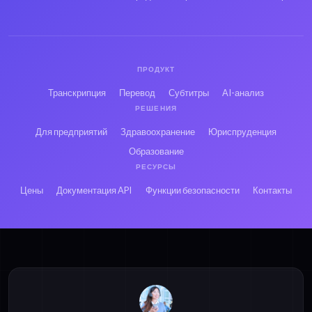
XSPF на Иврит в
XSPF на Персидский
текст
в текст
ПРОДУКТ
Транскрипция
Перевод
Субтитры
AI-анализ
XSPF на Французский
XSPF на Русский в
РЕШЕНИЯ
в текст
текст
Для предприятий
Здравоохранение
Юриспруденция
Образование
XSPF на Японский в
XSPF на Хинди в
РЕСУРСЫ
текст
текст
Цены
Документация API
Функции безопасности
Контакты
MP3 на Китайский
MP4 на Китайский
(кантонский) в текст
(кантонский) в текст