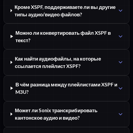
Кроме XSPF, поддерживаете ли вы другие
типы аудио/видео файлов?
Можно ли конвертировать файл XSPF в
текст?
Как найти аудиофайлы, на которые
ссылается плейлист XSPF?
В чём разница между плейлистами XSPF и
M3U?
Может ли Sonix транскрибировать
кантонское аудио и видео?