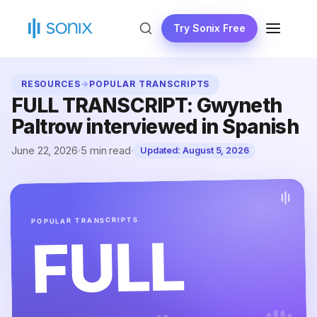
Skip
to
Try Sonix Free
MENU
content
RESOURCES
→
POPULAR TRANSCRIPTS
FULL TRANSCRIPT: Gwyneth
Paltrow interviewed in Spanish
June 22, 2026
·
5 min read
·
Updated:
August 5, 2026
POPULAR TRANSCRIPTS
FULL