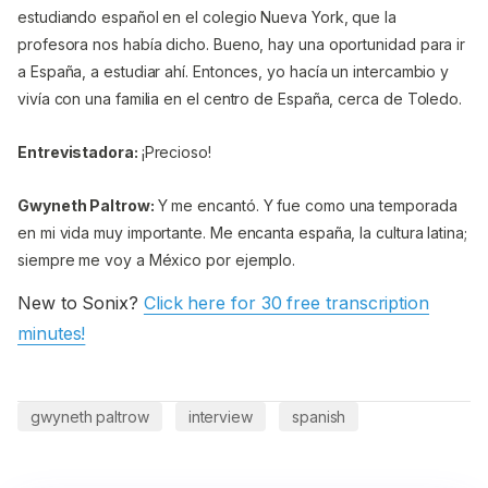
estudiando español en el colegio Nueva York, que la
profesora nos había dicho. Bueno, hay una oportunidad para ir
a España, a estudiar ahí. Entonces, yo hacía un intercambio y
vivía con una familia en el centro de España, cerca de Toledo.
Entrevistadora:
¡Precioso!
Gwyneth Paltrow:
Y me encantó. Y fue como una temporada
en mi vida muy importante. Me encanta españa, la cultura latina;
siempre me voy a México por ejemplo.
New to Sonix?
Click here for 30 free transcription
Entrevistadora:
Ah, que gusto.
minutes!
Gwyneth Paltrow:
Me gusta mucho la cultura, la lengua, la
gente.
gwyneth paltrow
interview
spanish
Entrevistadora:
Así que lo aprendiste en la escuela, con la
gente. ¿Ningún amigo en especial, amiga?