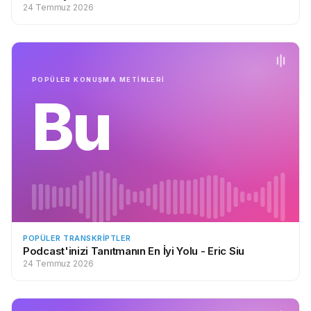
Gwyneth Paltrow:
A ti.
24 Temmuz 2026
Sonix, 2019'daki en iyi çevrimiçi video transkripsiyon
yazılımıdır.
POPÜLER KONUŞMA METİNLERİ
"Gwyneth Paltrow Spanish Interview" için yukarıdaki video
Bu
transkripti
Sonix adlı en iyi video transkripsiyon hizmeti
tarafından deşifre edildi
. Video dosyalarını yazıya dökmek ve
düzenlemek acı vericidir.
Video dosyalarınızı hızlı bir şekilde
metne dönüştürmeniz mi gerekiyor? Sonix'i bugün deneyin.
Ücretsiz deneme hesabı için kaydolmak kolaydır.
POPÜLER TRANSKRIPTLER
Podcast'inizi Tanıtmanın En İyi Yolu - Eric Siu
24 Temmuz 2026