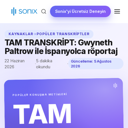
İçeriğe
geç
Sonix'yi Ücretsiz Deneyin
MENÜ
KAYNAKLAR
→
POPÜLER TRANSKRIPTLER
TAM TRANSKRİPT: Gwyneth
Paltrow ile İspanyolca röportaj
22 Haziran
5 dakika
Güncelleme:
5 Ağustos
·
·
2026
okundu
2026
POPÜLER KONUŞMA METİNLERİ
TAM