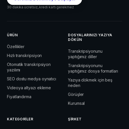
30 dakika ücretsiz, kredi kartı gerekmez
ÜRÜN
DOSYALARINIZI YAZIYA
DÖKÜN
Özellikler
Transkripsiyonunu
Hızlı transkripsiyon
yaptığımız diller
Otomatik transkripsiyon
Transkripsiyonunu
yazılımı
yaptığımız dosya formatları
SEO dostu medya oynatıcı
Yazıya dökmek için beş
neden
Videoya altyazı ekleme
Görüşler
Fiyatlandırma
Kurumsal
KATEGORILER
ŞIRKET