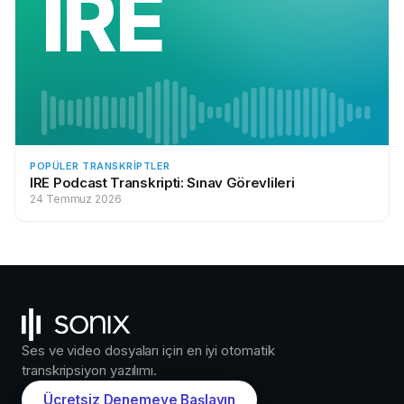
IRE
POPÜLER TRANSKRIPTLER
IRE Podcast Transkripti: Sınav Görevlileri
24 Temmuz 2026
Ses ve video dosyaları için en iyi otomatik
transkripsiyon yazılımı.
Ücretsiz Denemeye Başlayın