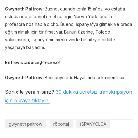
Gwyneth Paltrow:
Bueno, cuando tenía 15 años, yo estaba
estudiando español en el colegio Nueva York, que la
profesora nos había dicho. Bueno, İspanya'ya gitmek ve orada
eğitim almak için bir fırsat var. Bunun üzerine, Toledo
yakınlarında, İspanya'nın merkezinde bir aileyle birlikte
yaşamaya başladım.
Entrevistadora:
¡Precioso!
Gwyneth Paltrow:
Beni büyüledi. Hayatımda çok önemli bir
zaman dilimi oldu. İspanya'yı, Latin kültürünü çok seviyorum;
Sonix'te yeni misiniz?
30 dakika ücretsiz transkripsiyon
örneğin Meksika'ya her zaman giderim.
için buraya tıklayın!
Entrevistadora:
Ah, que gusto.
Gwyneth Paltrow:
Kültürü, dili ve insanları çok seviyorum.
gwyneth paltrow
röportaj
İSPANYOLCA