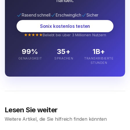
handelt.
Rasend schnell
Erschwinglich
Sicher
Sonix kostenlos testen
★★★★★
Beliebt bei über 3 Millionen Nutzern
99%
35+
1B+
GENAUIGKEIT
SPRACHEN
TRANSKRIBIERTE
STUNDEN
Lesen Sie weiter
Weitere Artikel, die Sie hilfreich finden könnten