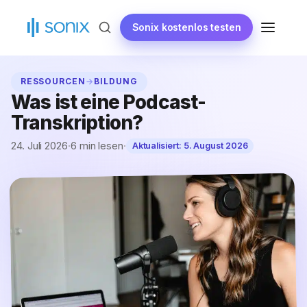
Zum
Inhalt
Sonix kostenlos testen
MENÜ
springen
RESSOURCEN
→
BILDUNG
Was ist eine Podcast-
Transkription?
24. Juli 2026
·
6 min lesen
·
Aktualisiert:
5. August 2026