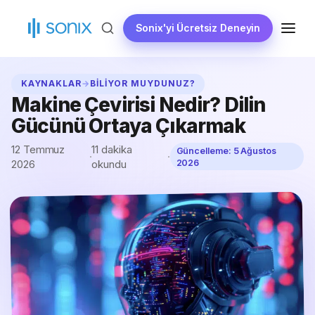
İçeriğe
geç
Sonix'yi Ücretsiz Deneyin
MENÜ
KAYNAKLAR
→
BILIYOR MUYDUNUZ?
Makine Çevirisi Nedir? Dilin
Gücünü Ortaya Çıkarmak
12 Temmuz
11 dakika
Güncelleme:
5 Ağustos
·
·
2026
okundu
2026