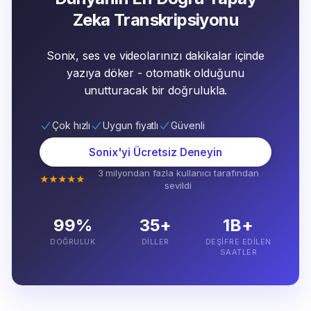
Zeka Transkripsiyonu
Sonix, ses ve videolarınızı dakikalar içinde
yazıya döker - otomatik olduğunu
unutturacak bir doğrulukla.
Çok hızlı
Uygun fiyatlı
Güvenli
Sonix'yi Ücretsiz Deneyin
3 milyondan fazla kullanıcı tarafından
★★★★★
sevildi
99%
35+
1B+
DOĞRULUK
DILLER
DEŞIFRE EDILEN
SAATLER