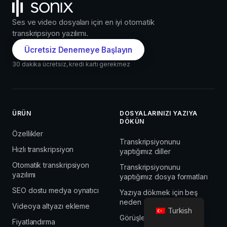
Ses ve video dosyaları için en iyi otomatik
transkripsiyon yazılımı.
Ücretsiz Denemeye Başlayın
30 dakika ücretsiz, kredi kartı gerekmez
ÜRÜN
DOSYALARINIZI YAZIYA
DÖKÜN
Özellikler
Transkripsiyonunu
Hızlı transkripsiyon
yaptığımız diller
Otomatik transkripsiyon
Transkripsiyonunu
yazılımı
yaptığımız dosya formatları
SEO dostu medya oynatıcı
Yazıya dökmek için beş
neden
Videoya altyazı ekleme
Turkish
Görüşler
Fiyatlandırma