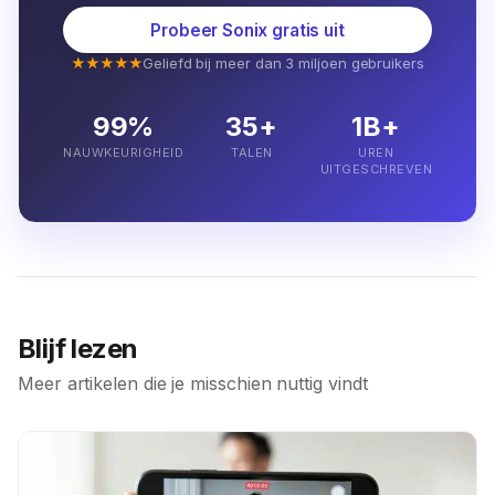
Probeer Sonix gratis uit
★★★★★
Geliefd bij meer dan 3 miljoen gebruikers
99%
35+
1B+
NAUWKEURIGHEID
TALEN
UREN
UITGESCHREVEN
Blijf lezen
Meer artikelen die je misschien nuttig vindt