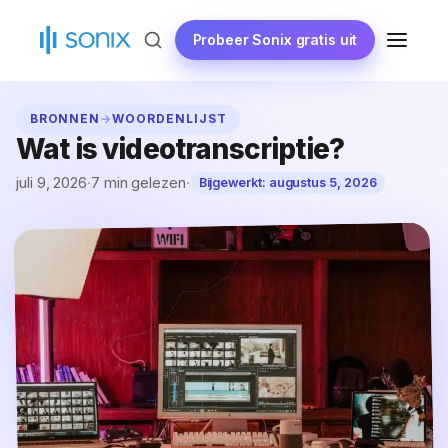
Ga
naar
Probeer Sonix gratis uit
MENU
de
inhoud
BRONNEN
→
WOORDENLIJST
Wat is videotranscriptie?
juli 9, 2026
·
7 min gelezen
·
Bijgewerkt:
augustus 5, 2026