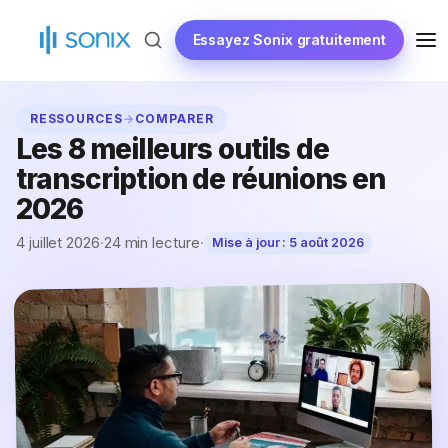
Skip
to
Essayez Sonix gratuitement
ME
content
RESSOURCES
→
COMPARER
Les 8 meilleurs outils de
transcription de réunions en
2026
4 juillet 2026
·
24 min lecture
·
Mise à jour :
5 août 2026