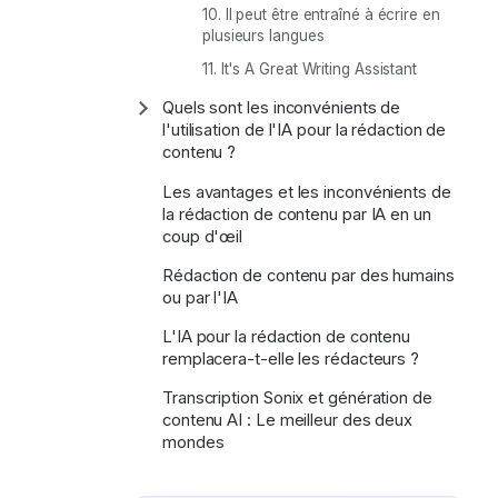
10. Il peut être entraîné à écrire en
plusieurs langues
11. It's A Great Writing Assistant
Quels sont les inconvénients de
Afficher/masquer
la
l'utilisation de l'IA pour la rédaction de
sous-
contenu ?
section
Les avantages et les inconvénients de
la rédaction de contenu par IA en un
coup d'œil
Rédaction de contenu par des humains
ou par l'IA
L'IA pour la rédaction de contenu
remplacera-t-elle les rédacteurs ?
Transcription Sonix et génération de
contenu AI : Le meilleur des deux
mondes