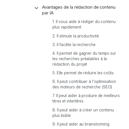
Avantages de la rédaction de contenu
Afficher/masquer
la
par IA
sous-
section
1. Il vous aide à rédiger du contenu
plus rapidement
2. Il stimule la productivité
3. Il facilite la recherche
4. Il permet de gagner du temps sur
les recherches préalables à la
rédaction du projet
5. Elle permet de réduire les coûts
6. Il peut contribuer à l'optimisation
des moteurs de recherche (SEO)
7. Il peut aider à produire de meilleurs
titres et intertitres
8. Il peut aider à créer un contenu
plus lisible
9. Il peut aider au brainstorming