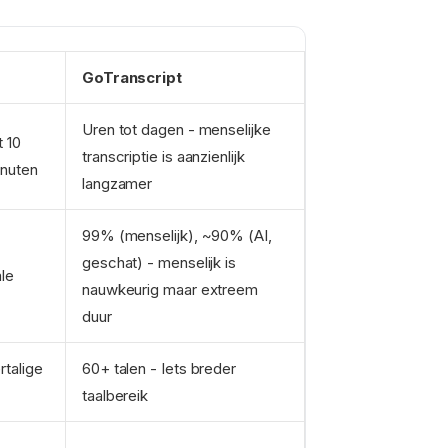
GoTranscript
Uren tot dagen - menselijke
t 10
transcriptie is aanzienlijk
inuten
langzamer
99% (menselijk), ~90% (AI,
geschat) - menselijk is
le
nauwkeurig maar extreem
duur
rtalige
60+ talen - Iets breder
taalbereik