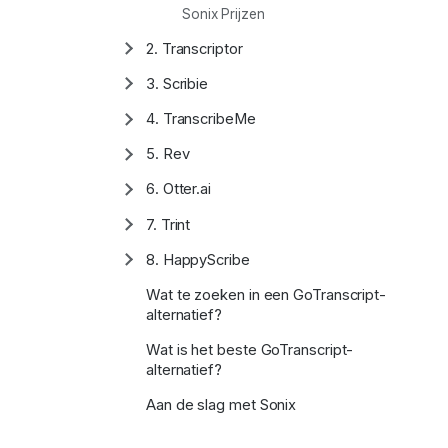
Sonix Prijzen
2. Transcriptor
Subsectie
weergeven/verbergen
3. Scribie
Subsectie
weergeven/verbergen
4. TranscribeMe
Subsectie
weergeven/verbergen
5. Rev
Subsectie
weergeven/verbergen
6. Otter.ai
Subsectie
weergeven/verbergen
7. Trint
Subsectie
weergeven/verbergen
8. HappyScribe
Subsectie
weergeven/verbergen
Wat te zoeken in een GoTranscript-
alternatief?
Wat is het beste GoTranscript-
alternatief?
Aan de slag met Sonix