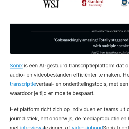
Sonix
is een AI-gestuurd transcriptieplatform dat
audio- en videobestanden efficiënter te maken. He
transcriptie
vertaal- en ondertitelingstools, met e
waardoor je tijd en moeite bespaart.
Het platform richt zich op individuen en teams uit 
journalistiek, het onderwijs, de mediaproductie en
met
interviews
lezingen of
video-inhoud
Sonix bied