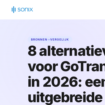
Ga
naar
de
inhoud
BRONNEN
→
VERGELIJK
8 alternati
voor GoTran
in 2026: ee
uitgebreide