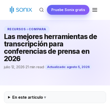
Ir
al
Pruebe Sonix gratis
MENÚ
contenido
RECURSOS
→
COMPARA
Las mejores herramientas de
transcripción para
conferencias de prensa en
2026
julio 12, 2026
·
21 min read
·
Actualizado:
agosto 5, 2026
En este artículo