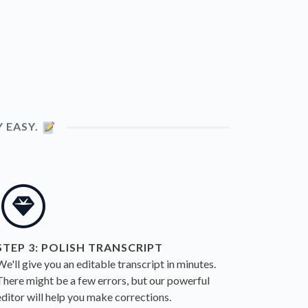
 EASY.
STEP 3: POLISH TRANSCRIPT
We'll give you an editable transcript in minutes.
There might be a few errors, but our powerful
editor will help you make corrections.