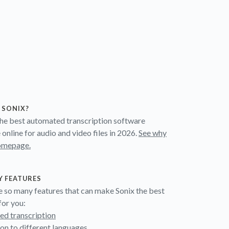
 SONIX?
 the best automated transcription software
 online for audio and video files in 2026.
See why
omepage.
Y FEATURES
e so many features that can make Sonix the best
for you:
d transcription
ion to different languages