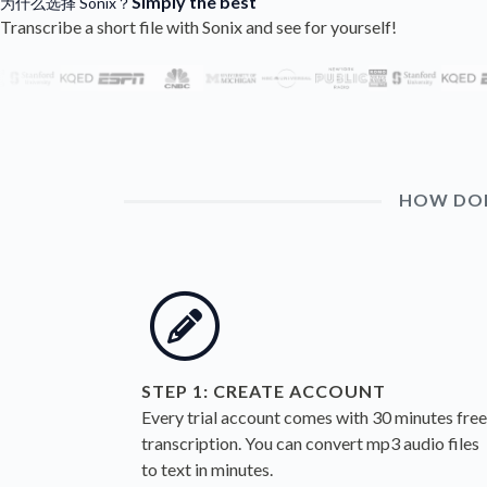
Simply the best
为什么选择 Sonix？
Transcribe a short file with Sonix and see for yourself!
HOW DOES
STEP 1: CREATE ACCOUNT
Every trial account comes with 30 minutes free
transcription. You can
convert mp3 audio files
to text
in minutes.