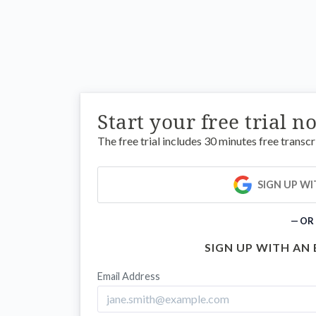
Start your free trial n
The free trial includes 30 minutes free transcr
SIGN UP W
— OR
SIGN UP WITH AN
Email Address