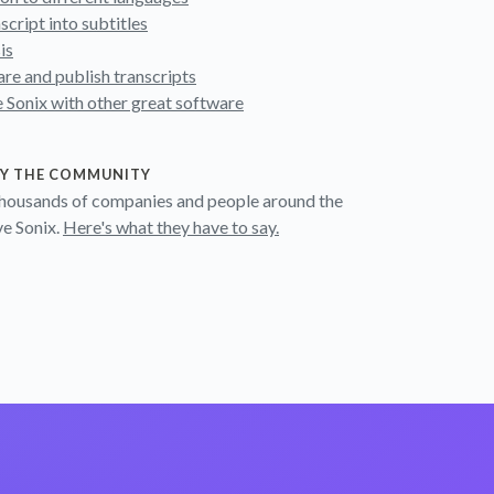
nscript into subtitles
is
are and publish transcripts
e Sonix with other great software
BY THE COMMUNITY
thousands of companies and people around the
ve Sonix.
Here's what they have to say.
。