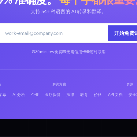
支持 54+ 种语言的 AI 转录和翻译。
开始免费
30 minutes 免费
无需信用卡
随时取消
品
解决方案
资源
字幕
AI 分析
企业
医疗保健
法律
教育
价格
API 文档
安全