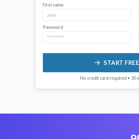
First name
Password
START FRE
No credit card required • 30 
9