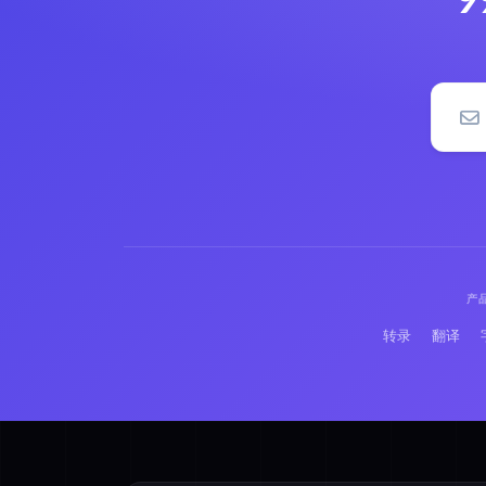
产
转录
翻译