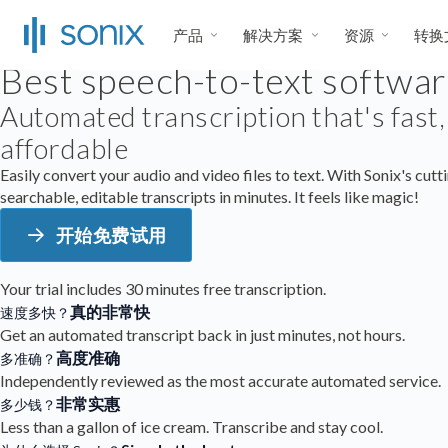
产品
解决方案
资源
转换
Best speech-to-text softwar
Automated transcription that's fast,
affordable
Easily convert your audio and video files to text. With Sonix's cutt
searchable, editable transcripts in minutes. It feels like magic!
开始免费试用
Your trial includes 30 minutes free transcription.
真的非常快
速度多快？
Get an automated transcript back in just minutes, not hours.
高度准确
多准确？
Independently reviewed as the most accurate automated service.
非常实惠
多少钱？
Less than a gallon of ice cream. Transcribe and stay cool.