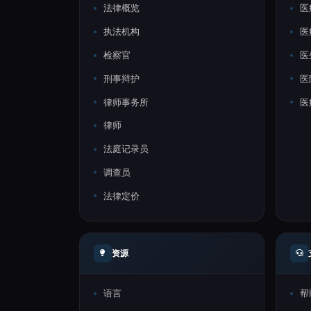
法律概览
医
执法机构
医
检察官
医
刑事辩护
医
律师事务所
医
律师
法庭记录员
调查员
法律定价
资源
语言
帮