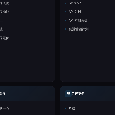
疗概览
Sonix API
疗功能
API 文档
生
API 控制面板
院
联盟营销计划
疗定价
支持
了解更多
助中心
价格