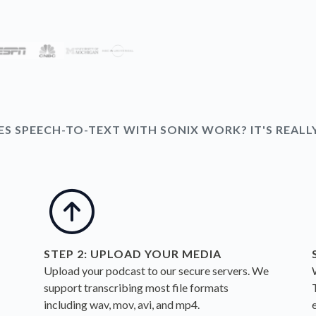
 SPEECH-TO-TEXT WITH SONIX WORK? IT'S REALLY
STEP 2: UPLOAD YOUR MEDIA
Upload your podcast to our secure servers. We
support transcribing
most file formats
including
wav
,
mov
,
avi
, and
mp4
.