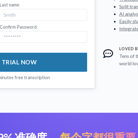
Last name
Split tra
AI analys
Easily sh
Confirm Password
Integrat
LOVED 
Tens of 
E TRIAL NOW
world lo
minutes free transcription
9% 准确度。
每个字都很重要