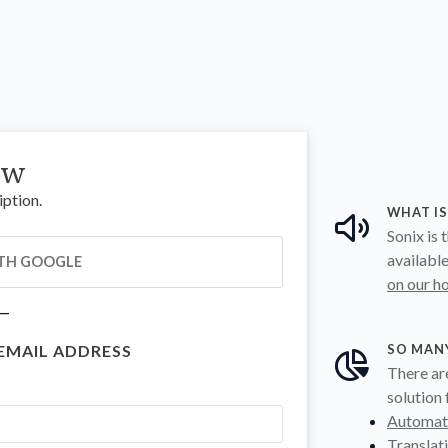
ow
iption.
WHAT IS
Sonix is
available
ITH GOOGLE
on our h
 —
SO MAN
 EMAIL ADDRESS
There ar
solution 
Automate
Translat