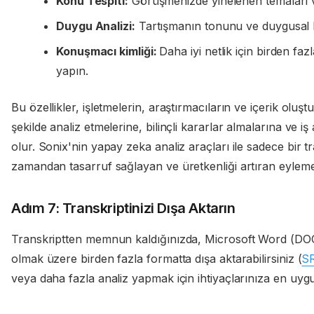
Konu Tespiti:
Görüşmenizde yinelenen temaları ve 
Duygu Analizi:
Tartışmanın tonunu ve duygusal b
Konuşmacı kimliği:
Daha iyi netlik için birden f
yapın.
Bu özellikler, işletmelerin, araştırmacıların ve içerik oluşt
şekilde analiz etmelerine, bilinçli kararlar almalarına ve iş
olur. Sonix'nin yapay zeka analiz araçları ile sadece bir t
zamandan tasarruf sağlayan ve üretkenliği artıran eyleme ge
Adım 7: Transkriptinizi Dışa Aktarın
Transkriptten memnun kaldığınızda, Microsoft Word (DOC
olmak üzere birden fazla formatta dışa aktarabilirsiniz (
S
veya daha fazla analiz yapmak için ihtiyaçlarınıza en uyg