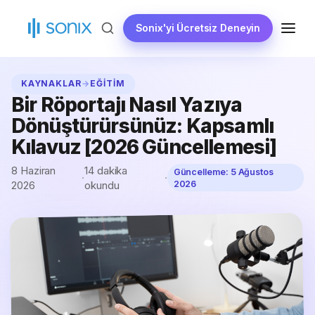
İçeriğe
geç
Sonix'yi Ücretsiz Deneyin
MENÜ
KAYNAKLAR
→
EĞITIM
Bir Röportajı Nasıl Yazıya
Dönüştürürsünüz: Kapsamlı
Kılavuz [2026 Güncellemesi]
8 Haziran
14 dakika
Güncelleme:
5 Ağustos
·
·
2026
okundu
2026