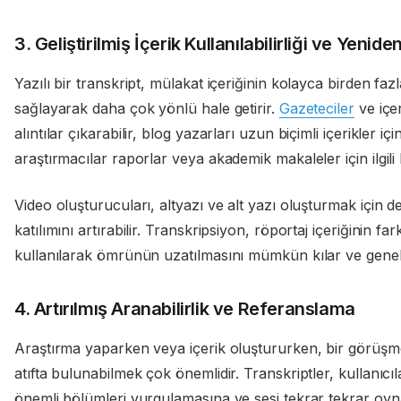
3. Geliştirilmiş İçerik Kullanılabilirliği ve Yenid
Yazılı bir transkript, mülakat içeriğinin kolayca birden f
sağlayarak daha çok yönlü hale getirir.
Gazeteciler
ve içer
alıntılar çıkarabilir, blog yazarları uzun biçimli içerikler içi
araştırmacılar raporlar veya akademik makaleler için ilgili 
Video oluşturucuları, altyazı ve alt yazı oluşturmak için de 
katılımını artırabilir. Transkripsiyon, röportaj içeriğinin 
kullanılarak ömrünün uzatılmasını mümkün kılar ve genel d
4. Artırılmış Aranabilirlik ve Referanslama
Araştırma yaparken veya içerik oluştururken, bir görüşmedek
atıfta bulunabilmek çok önemlidir. Transkriptler, kullanıcı
önemli bölümleri vurgulamasına ve sesi tekrar tekrar oynat