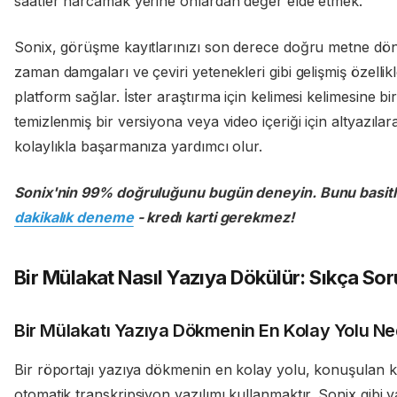
saatler harcamak yerine onlardan değer elde etmek.
Sonix, görüşme kayıtlarınızı son derece doğru metne d
zaman damgaları ve çeviri yetenekleri gibi gelişmiş özellikl
platform sağlar. İster araştırma için kelimesi kelimesine bir
temizlenmiş bir versiyona veya video içeriği için altyazıla
kolaylıkla başarmanıza yardımcı olur.
Sonix'nin 99% doğruluğunu bugün deneyin. Bunu basitleş
dakikalık deneme
- kredi̇ karti gerekmez!
Bir Mülakat Nasıl Yazıya Dökülür: Sıkça Sor
Bir Mülakatı Yazıya Dökmenin En Kolay Yolu Ne
Bir röportajı yazıya dökmenin en kolay yolu, konuşulan k
otomatik transkripsiyon yazılımı kullanmaktır. Sonix gibi y