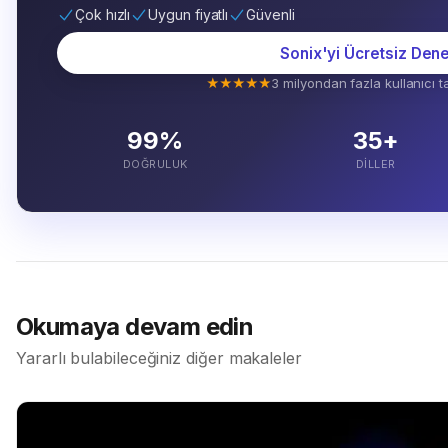
Çok hızlı
Uygun fiyatlı
Güvenli
Sonix'yi Ücretsiz Den
★★★★★
3 milyondan fazla kullanıcı t
99%
35+
DOĞRULUK
DILLER
Okumaya devam edin
Yararlı bulabileceğiniz diğer makaleler