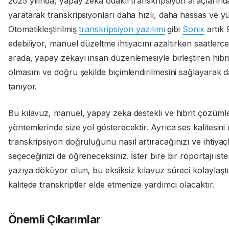
2025 yılında, yapay zeka odaklı transkripsiyon araçlarınd
yaratarak transkripsiyonları daha hızlı, daha hassas ve yük
Otomatikleştirilmiş
transkripsiyon yazılımı
gibi
Sonix
artık
edebiliyor, manuel düzeltme ihtiyacını azaltırken saatlerc
arada, yapay zekayı insan düzenlemesiyle birleştiren hibrit
olmasını ve doğru şekilde biçimlendirilmesini sağlayarak 
tanıyor.
Bu kılavuz, manuel, yapay zeka destekli ve hibrit çözümle
yöntemlerinde size yol gösterecektir. Ayrıca ses kalitesini 
transkripsiyon doğruluğunu nasıl artıracağınızı ve ihtiyaçlar
seçeceğinizi de öğreneceksiniz. İster bire bir röportajı ist
yazıya döküyor olun, bu eksiksiz kılavuz süreci kolaylaşt
kalitede transkriptler elde etmenize yardımcı olacaktır.
Önemli Çıkarımlar