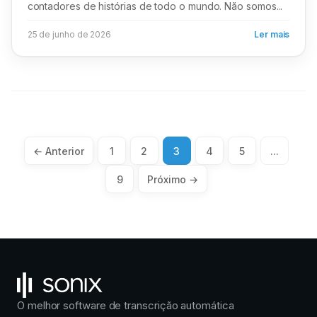
contadores de histórias de todo o mundo. Não somos...
25 de junho de 2026
Ler mais
Paginação
← Anterior
1
2
3
4
5
...
de
9
Próximo →
posts
O melhor software de transcrição automática