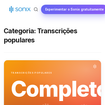
Saltar
para
Experimentar o Sonix gratuitamente
o
conteúdo
Categoria:
Transcrições
populares
TRANSCRIÇÕES POPULARES
Complet