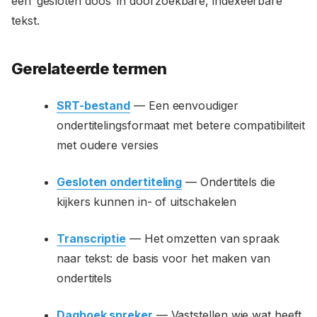
een ‘gesloten doos’ in doorzoekbare, indexeerbare
tekst.
Gerelateerde termen
SRT-bestand
— Een eenvoudiger
ondertitelingsformaat met betere compatibiliteit
met oudere versies
Gesloten ondertiteling
— Ondertitels die
kijkers kunnen in- of uitschakelen
Transcriptie
— Het omzetten van spraak
naar tekst: de basis voor het maken van
ondertitels
Dagboek spreker
— Vaststellen wie wat heeft