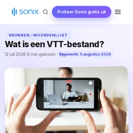
Ga
naar
Probeer Sonix gratis uit
MENU
de
inhoud
BRONNEN
→
WOORDENLIJST
Wat is een VTT-bestand?
12 juli 2026
·
6 min gelezen
·
Bijgewerkt:
5 augustus 2026