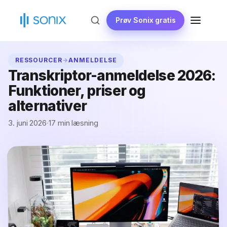
Gå
til
Prøv Sonix gratis
MENU
indhold
RESSOURCER
→
ANMELDELSE
Transkriptor-anmeldelse 2026:
Funktioner, priser og
alternativer
3. juni 2026
·
17 min læsning