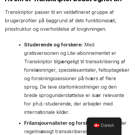
Transkriptor passer til en veldefineret gruppe af
brugerprofiler på baggrund af dets funktionssæt,
prisstruktur og overholdelse af lovgivningen.
Studerende og forskere:
Med
gratisversionen og Lite-abonnementet er
Transkriptor tilgængeligt til transskribering af
forelæsninger, specialesamtaler, feltoptagelser
og forskningssessioner på tværs af flere
sprog. De lave startomkostninger og den
brede sprogunderstøttelse er især relevante
for ph.d.-studerende, der arbejder med
internationale kilder.
Frilansjournalister og forskere:
Fagfolk, der
Danish
regelmæssigt transskriberer interviews,