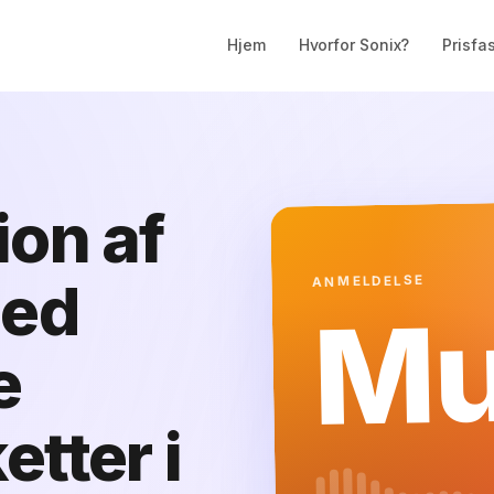
Hjem
Hvorfor Sonix?
Prisfa
ion af
med
ANMELDELSE
Mu
e
etter i