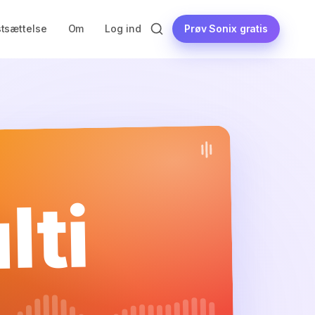
Prøv Sonix gratis
stsættelse
Om
Log ind
lti