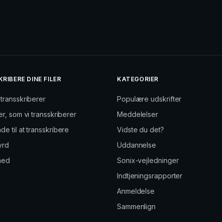
RIBERE DINE FILER
KATEGORIER
 transskriberer
Populære udskrifter
er, som vi transskriberer
Meddelelser
e til at transskribere
Vidste du det?
yrd
Uddannelse
hed
Sonix-vejledninger
Indtjeningsrapporter
Anmeldelse
Sammenlign