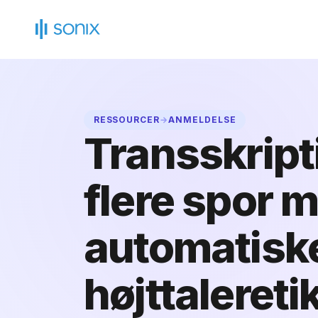
Gå
til
indhold
RESSOURCER
→
ANMELDELSE
Transskript
flere spor 
automatisk
højttaleretik