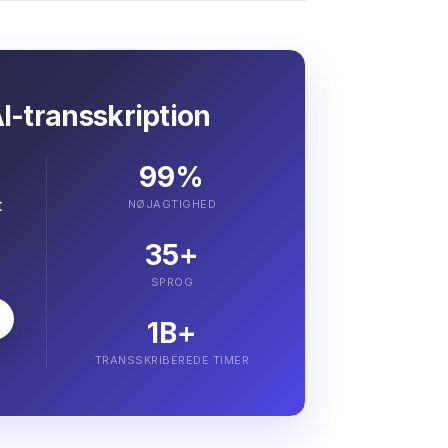
I-transskription
99%
t
NØJAGTIGHED
35+
SPROG
1B+
TRANSSKRIBEREDE TIMER