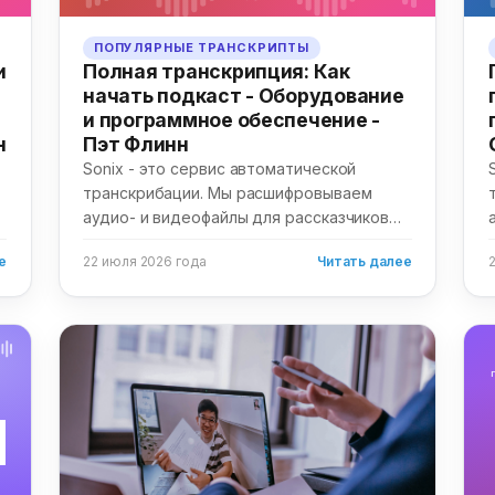
ПОПУЛЯРНЫЕ ТРАНСКРИПТЫ
и
Полная транскрипция: Как
начать подкаст - Оборудование
и программное обеспечение -
н
Пэт Флинн
Sonix - это сервис автоматической
транскрибации. Мы расшифровываем
аудио- и видеофайлы для рассказчиков
по всему миру. Мы...
е
22 июля 2026 года
Читать далее
й