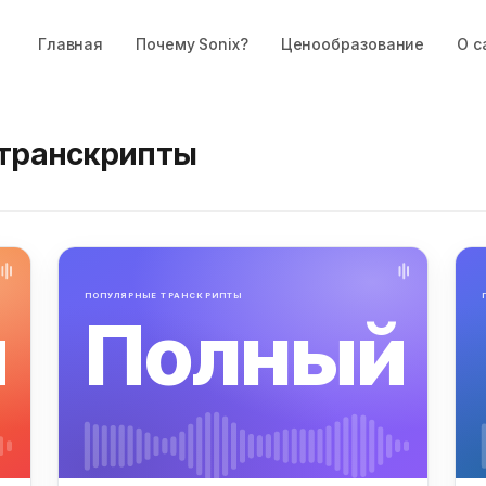
Главная
Почему Sonix?
Ценообразование
О с
транскрипты
ПОПУЛЯРНЫЕ ТРАНСКРИПТЫ
й
Полный