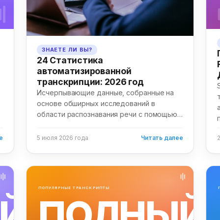
ЗНАЕТЕ ЛИ ВЫ?
24 Статистика
автоматизированной
транскрипции: 2026 год
Исчерпывающие данные, собранные на
основе обширных исследований в
области распознавания речи с помощью
искусственного интеллекта, точности
транскрипции и трансформации рабочих
е
5 июля 2026 года
Читать далее
процессов в различных отраслях
промышленности Ключевые выводы
Рынок...
ПОПУЛЯРНЫЕ ТРАНСКРИПТЫ
Й
ПОЛНЫЙ