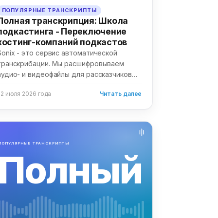
ПОПУЛЯРНЫЕ ТРАНСКРИПТЫ
Полная транскрипция: Школа
подкастинга - Переключение
хостинг-компаний подкастов
Sonix - это сервис автоматической
транскрибации. Мы расшифровываем
аудио- и видеофайлы для рассказчиков
по всему миру. Мы...
22 июля 2026 года
Читать далее
ПОПУЛЯРНЫЕ ТРАНСКРИПТЫ
Полный