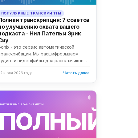
ПОПУЛЯРНЫЕ ТРАНСКРИПТЫ
Полная транскрипция: 7 советов
по улучшению охвата вашего
подкаста - Нил Патель и Эрик
Сиу
Sonix - это сервис автоматической
транскрибации. Мы расшифровываем
аудио- и видеофайлы для рассказчиков
по всему миру. Мы...
22 июля 2026 года
Читать далее
ПОПУЛЯРНЫЕ ТРАНСКРИПТЫ
ПОЛНЫЙ