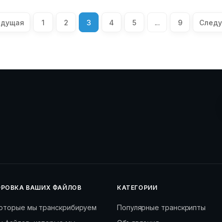
ыдущая
1
2
3
4
5
...
9
След
РОВКА ВАШИХ ФАЙЛОВ
КАТЕГОРИИ
которые мы транскрибируем
Популярные транскрипты