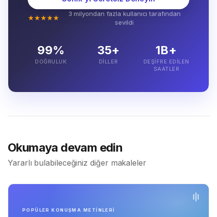
3 milyondan fazla kullanıcı tarafından
★★★★★
sevildi
99%
35+
1B+
DOĞRULUK
DILLER
DEŞIFRE EDILEN
SAATLER
Okumaya devam edin
Yararlı bulabileceğiniz diğer makaleler
POPÜLER KONUŞMA METİNLERİ