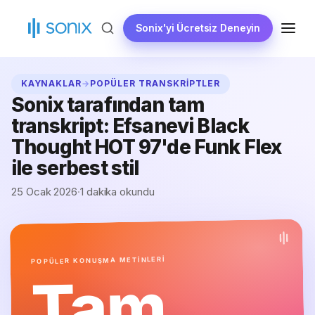
İçeriğe
geç
Sonix'yi Ücretsiz Deneyin
MENÜ
KAYNAKLAR
→
POPÜLER TRANSKRIPTLER
Sonix tarafından tam
transkript: Efsanevi Black
Thought HOT 97'de Funk Flex
ile serbest stil
25 Ocak 2026
·
1 dakika okundu
POPÜLER KONUŞMA METİNLERİ
Tam