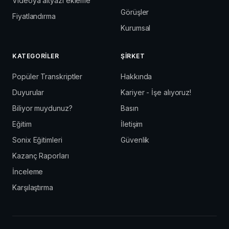
Videoya altyazı ekleme
Görüşler
Fiyatlandırma
Kurumsal
KATEGORILER
ŞIRKET
Popüler Transkriptler
Hakkında
Duyurular
Kariyer - İşe alıyoruz!
Biliyor muydunuz?
Basın
Eğitim
İletişim
Sonix Eğitimleri
Güvenlik
Kazanç Raporları
İnceleme
Karşılaştırma