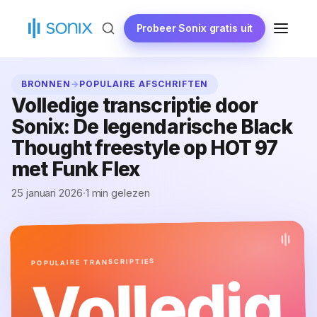
Ga
naar
Probeer Sonix gratis uit
MENU
de
inhoud
BRONNEN
→
POPULAIRE AFSCHRIFTEN
Volledige transcriptie door
Sonix: De legendarische Black
Thought freestyle op HOT 97
met Funk Flex
25 januari 2026
·
1 min gelezen
POPULAIRE TRANSCRIPTIES
Volledig