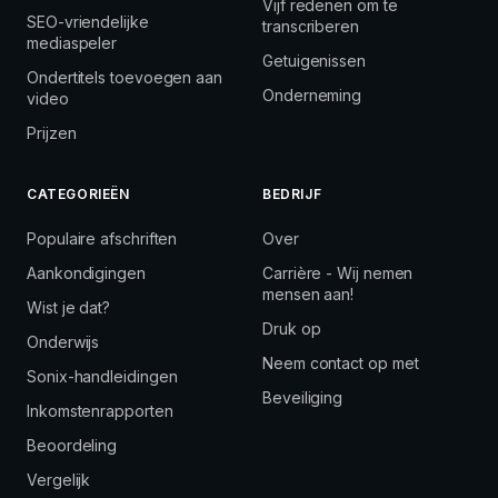
Vijf redenen om te
SEO-vriendelijke
transcriberen
mediaspeler
Getuigenissen
Ondertitels toevoegen aan
Onderneming
video
Prijzen
CATEGORIEËN
BEDRIJF
Populaire afschriften
Over
Aankondigingen
Carrière - Wij nemen
mensen aan!
Wist je dat?
Druk op
Onderwijs
Neem contact op met
Sonix-handleidingen
Beveiliging
Inkomstenrapporten
Beoordeling
Vergelijk