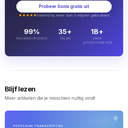
Probeer Sonix gratis uit
★★★★★
Geliefd bij meer dan 3 miljoen gebruikers
99%
35+
1B+
NAUWKEURIGHEID
TALEN
UREN
UITGESCHREVEN
Blijf lezen
Meer artikelen die je misschien nuttig vindt
POPULAIRE TRANSCRIPTIES