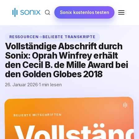
Zum
Inhalt
Sonix kostenlos testen
MENÜ
springen
RESSOURCEN
→
BELIEBTE TRANSKRIPTE
Vollständige Abschrift durch
Sonix: Oprah Winfrey erhält
den Cecil B. de Mille Award bei
den Golden Globes 2018
26. Januar 2026
·
1 min lesen
BELIEBTE MITSCHRIFTEN
Vollstän