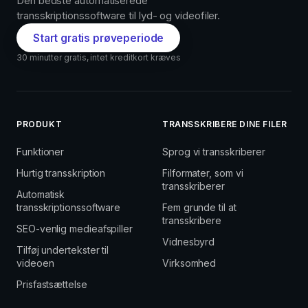
Den bedste automatiserede
transskriptionssoftware til lyd- og videofiler.
Start gratis prøveperiode
30 minutter gratis, intet kreditkort kræves
PRODUKT
TRANSSKRIBERE DINE FILER
Funktioner
Sprog vi transskriberer
Hurtig transskription
Filformater, som vi
transskriberer
Automatisk
transskriptionssoftware
Fem grunde til at
transskribere
SEO-venlig medieafspiller
Vidnesbyrd
Tilføj undertekster til
videoen
Virksomhed
Prisfastsættelse