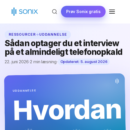
Gå
til
Prøv Sonix gratis
MENU
indhold
RESSOURCER
→
UDDANNELSE
Sådan optager du et interview
på et almindeligt telefonopkald
22. juni 2026
·
2 min læsning
·
Opdateret:
5. august 2026
UDDANNELSE
Hvordan