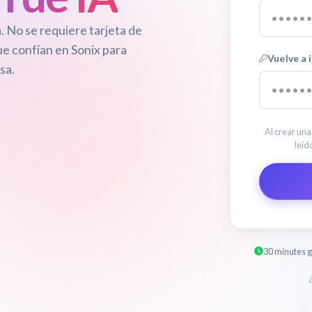
. No se requiere tarjeta de
ue confían en Sonix para
Vuelve a 
sa.
Al crear una
leíd
30 minutes g