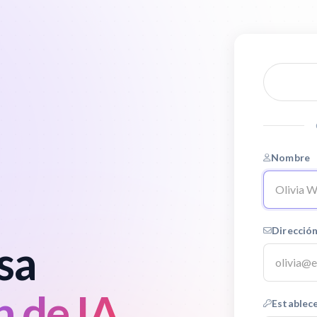
Nombre
Dirección
sa
n de IA
Establec