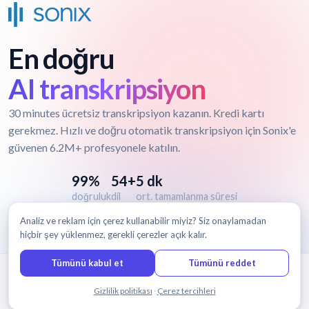
En doğru
AI transkripsiyon
30 minutes ücretsiz transkripsiyon kazanın. Kredi kartı
gerekmez. Hızlı ve doğru otomatik transkripsiyon için Sonix'e
güvenen 6.2M+ profesyonele katılın.
99%
54+
5 dk
doğruluk
dil
ort. tamamlanma süresi
Analiz ve reklam için çerez kullanabilir miyiz? Siz onaylamadan
hiçbir şey yüklenmez, gerekli çerezler açık kalır.
Tümünü kabul et
Tümünü reddet
© 2026 Sonix, Inc.
Bizimle sohbet edin
Gizlilik politikası
·
Çerez tercihleri
Özellikler
Fiyatlandırma
Şartlar
Gizlilik