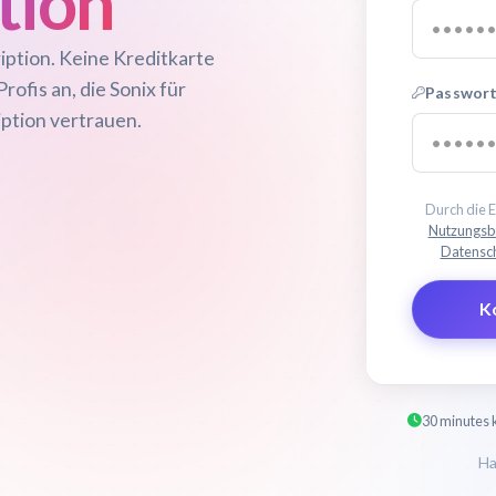
tion
iption. Keine Kreditkarte
rofis an, die Sonix für
Passwort
iption vertrauen.
Durch die E
Nutzungsb
Datensch
K
30 minutes 
Ha