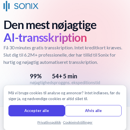
Den mest nøjagtige
AI-transskription
Få 30 minutes gratis transskription. Intet kreditkort kræves.
Slut dig til 6.2M+ professionelle, der har tillid til Sonix for
hurtig og nøjagtig automatiseret transskription.
99%
54+
5 min
nøjagtighed
sprog
gns. ekspeditionstid
Må vi bruge cookies til analyse og annoncer? Intet indlæses, før du
siger ja, og nødvendige cookies er altid slået til.
Accepter alle
Afvis alle
© 2026 Sonix, Inc.
Chat med os
Privatlivspolitik
·
Cookieindstillinger
Funktioner
Priser
Vilkår
Privatliv