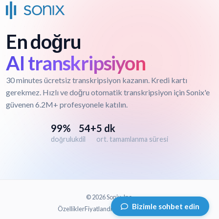
En doğru
AI transkripsiyon
30 minutes ücretsiz transkripsiyon kazanın. Kredi kartı
gerekmez. Hızlı ve doğru otomatik transkripsiyon için Sonix'e
güvenen 6.2M+ profesyonele katılın.
99%
54+
5 dk
doğruluk
dil
ort. tamamlanma süresi
© 2026 Sonix, Inc.
Bizimle sohbet edin
Özellikler
Fiyatlandırma
Şartlar
Gizlilik