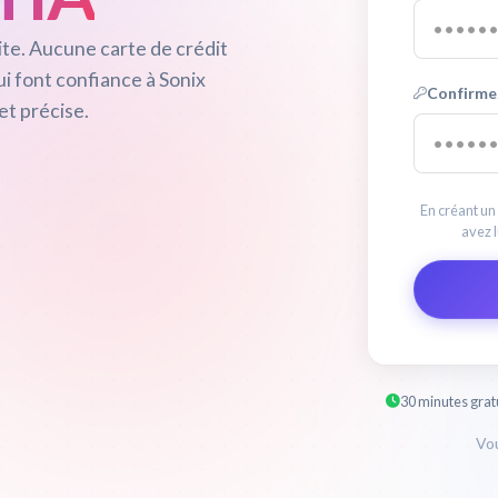
te. Aucune carte de crédit
i font confiance à Sonix
Confirme
et précise.
En créant un
avez l
30 minutes grat
Vou