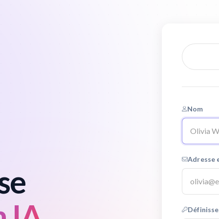
Nom
Adresse 
ise
n IA
Définisse