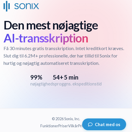
Den mest nøjagtige
AI-transskription
Få 30 minutes gratis transskription. Intet kreditkort kræves.
Slut dig til 6.2M+ professionelle, der har tillid til Sonix for
hurtig og nøjagtig automatiseret transskription.
99%
54+
5 min
nøjagtighed
sprog
gns. ekspeditionstid
© 2026 Sonix, Inc.
Chat med os
Funktioner
Priser
Vilkår
Privatliv